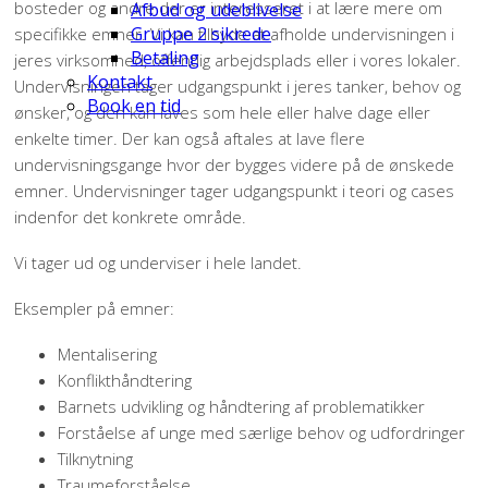
bosteder og andre der er interesseret i at lære mere om
Afbud og udeblivelse
Gruppe 2 sikrede
specifikke emner. Vi kan tilbyde at afholde undervisningen i
Betaling
jeres virksomhed, offentlig arbejdsplads eller i vores lokaler.
Kontakt
Undervisningen tager udgangspunkt i jeres tanker, behov og
Book en tid
ønsker, og den kan laves som hele eller halve dage eller
enkelte timer. Der kan også aftales at lave flere
undervisningsgange hvor der bygges videre på de ønskede
emner. Undervisninger tager udgangspunkt i teori og cases
indenfor det konkrete område.
Vi tager ud og underviser i hele landet.
Eksempler på emner:
Mentalisering
Konflikthåndtering
Barnets udvikling og håndtering af problematikker
Forståelse af unge med særlige behov og udfordringer
Tilknytning
Traumeforståelse