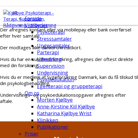
Betaling
Forside
Vi tilbyder
Der afregnes kontant eller via mobilepay eller bank overførsel
Psykoterapi
efter hver samtale.
Stresssamtaler
Ungesamtaler
Der modtages ikke dankort/kreditkort.
Parterapi
Udredning
Hvis du har en sundhedsforsikring, afregnes der oftest direkte
med din forsikring.
Supervision
Undervisning
Hvis du er medlem af Sygeforsikring Danmark, kan du få tilskud til
Psykoedukation
din psykologbehandling.
Egenterapi og gruppeterapi
Om os
Undervisnings- og psykoedukationsopgaver afregnes efter
Morten Kjølbye
aftale.
Anne-Kirstine Kiil Kjølbye
Katharina Kjølbye Wrist
Klinikken
Publikationer
Priser