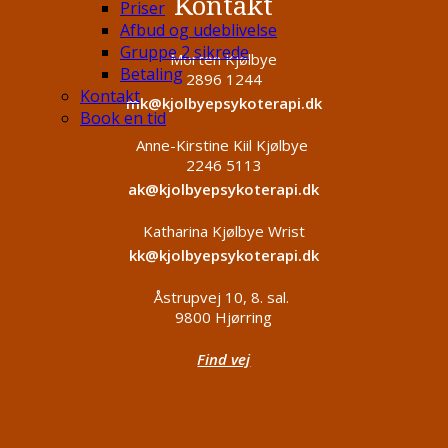
Kontakt
Priser
Afbud og udeblivelse
Gruppe 2 sikrede
Morten Kjølbye
Betaling
2896 1244
Kontakt
mk@kjolbyepsykoterapi.dk
Book en tid
Anne-Kirstine Kiil Kjølbye
2246 5113
ak@kjolbyepsykoterapi.dk
Katharina Kjølbye Wrist
kk@kjolbyepsykoterapi.dk
Åstrupvej 10, 8. sal.
9800 Hjørring
Find vej