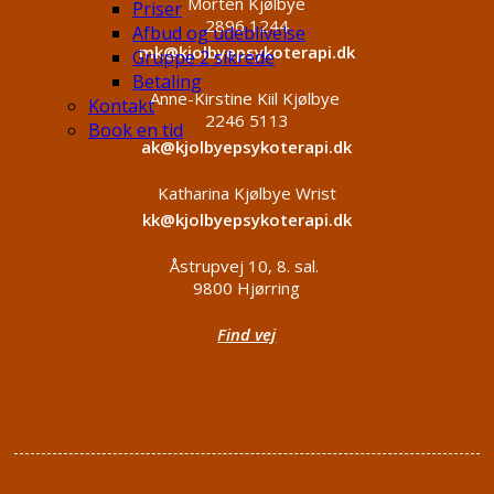
Morten Kjølbye
Priser
2896 1244
Afbud og udeblivelse
mk@kjolbyepsykoterapi.dk
Gruppe 2 sikrede
Betaling
Anne-Kirstine Kiil Kjølbye
Kontakt
2246 5113
Book en tid
ak@kjolbyepsykoterapi.dk
Katharina Kjølbye Wrist
kk@kjolbyepsykoterapi.dk
Åstrupvej 10, 8. sal.
9800 Hjørring
Find vej