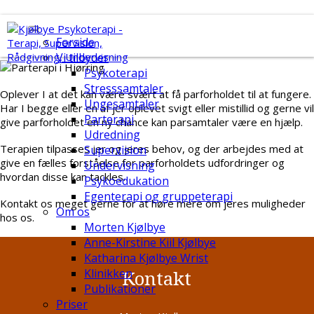
Parterapi
Forside
Vi tilbyder
Psykoterapi
Stresssamtaler
Oplever I at det kan være svært at få parforholdet til at fungere.
Ungesamtaler
Har I begge eller en af jer oplevet svigt eller mistillid og gerne vil
Parterapi
give parforholdet en ny chance kan parsamtaler være en hjælp.
Udredning
Terapien tilpasses jer og jeres behov, og der arbejdes med at
Supervision
give en fælles forståelse for parforholdets udfordringer og
Undervisning
hvordan disse kan tackles.
Psykoedukation
Egenterapi og gruppeterapi
Kontakt os meget gerne for at høre mere om jeres muligheder
Om os
hos os.
Morten Kjølbye
Anne-Kirstine Kiil Kjølbye
Katharina Kjølbye Wrist
Kontakt
Klinikken
Publikationer
Priser